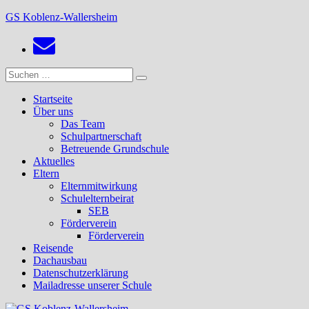
Zum
GS Koblenz-Wallersheim
Inhalt
springen
Suchen
Suchen
nach:
Startseite
Über uns
Das Team
Schulpartnerschaft
Betreuende Grundschule
Aktuelles
Eltern
Elternmitwirkung
Schulelternbeirat
SEB
Förderverein
Förderverein
Reisende
Dachausbau
Datenschutzerklärung
Mailadresse unserer Schule