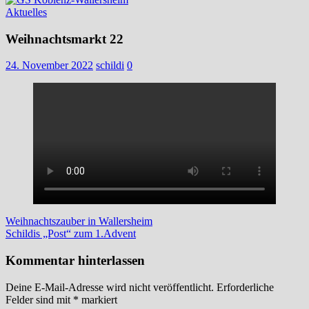
Aktuelles
Weihnachtsmarkt 22
24. November 2022
schildi
0
Beitragsnavigation
Vorheriger
Weihnachtszauber in Wallersheim
Beitrag:
Nächster
Schildis „Post“ zum 1.Advent
Beitrag:
Kommentar hinterlassen
Deine E-Mail-Adresse wird nicht veröffentlicht.
Erforderliche
Felder sind mit
*
markiert