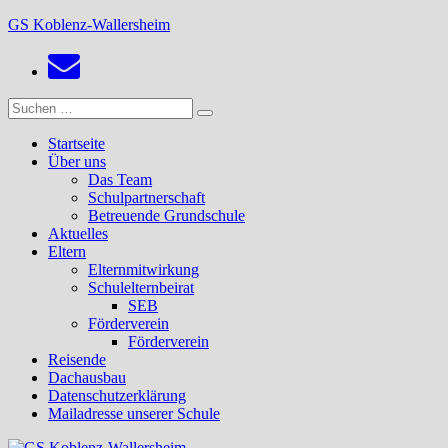
Zum
GS Koblenz-Wallersheim
Inhalt
springen
Suchen
Suchen
nach:
Startseite
Über uns
Das Team
Schulpartnerschaft
Betreuende Grundschule
Aktuelles
Eltern
Elternmitwirkung
Schulelternbeirat
SEB
Förderverein
Förderverein
Reisende
Dachausbau
Datenschutzerklärung
Mailadresse unserer Schule