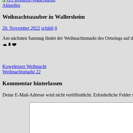
Aktuelles
Weihnachtszauber in Wallersheim
20. November 2022
schildi
0
Am nächsten Samstag findet der Weihnachtsmarkt des Ortsrings auf de
🐢🌲❤️
Beitragsnavigation
Vorheriger
Kowelenzer Weihnacht
Beitrag:
Nächster
Weihnachtsmarkt 22
Beitrag:
Kommentar hinterlassen
Deine E-Mail-Adresse wird nicht veröffentlicht.
Erforderliche Felder 