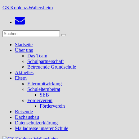
Zum
GS Koblenz-Wallersheim
Inhalt
springen
Suchen
Suchen
nach:
Startseite
Über uns
Das Team
Schulpartnerschaft
Betreuende Grundschule
Aktuelles
Eltern
Elternmitwirkung
Schulelternbeirat
SEB
Förderverein
Förderverein
Reisende
Dachausbau
Datenschutzerklärung
Mailadresse unserer Schule