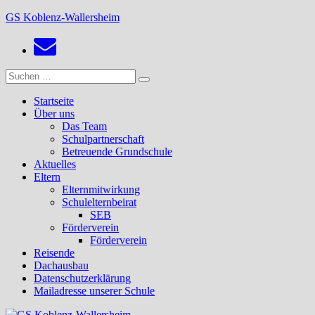
Zum
GS Koblenz-Wallersheim
Inhalt
springen
Suchen
Suchen
nach:
Startseite
Über uns
Das Team
Schulpartnerschaft
Betreuende Grundschule
Aktuelles
Eltern
Elternmitwirkung
Schulelternbeirat
SEB
Förderverein
Förderverein
Reisende
Dachausbau
Datenschutzerklärung
Mailadresse unserer Schule