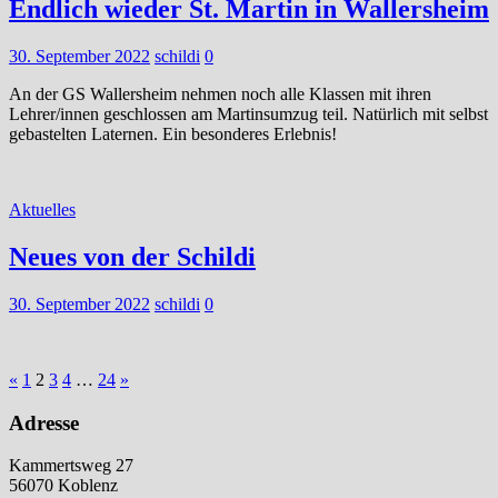
Endlich wieder St. Martin in Wallersheim
30. September 2022
schildi
0
An der GS Wallersheim nehmen noch alle Klassen mit ihren
Lehrer/innen geschlossen am Martinsumzug teil. Natürlich mit selbst
gebastelten Laternen. Ein besonderes Erlebnis!
Aktuelles
Neues von der Schildi
30. September 2022
schildi
0
Seitennummerierung
Vorherige
Nächste
«
1
2
3
4
…
24
»
Beiträge
Beiträge
der
Adresse
Beiträge
Kammertsweg 27
56070 Koblenz