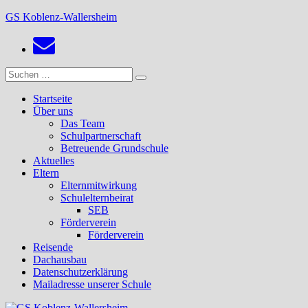
Zum
GS Koblenz-Wallersheim
Inhalt
springen
Suchen
Suchen
nach:
Startseite
Über uns
Das Team
Schulpartnerschaft
Betreuende Grundschule
Aktuelles
Eltern
Elternmitwirkung
Schulelternbeirat
SEB
Förderverein
Förderverein
Reisende
Dachausbau
Datenschutzerklärung
Mailadresse unserer Schule