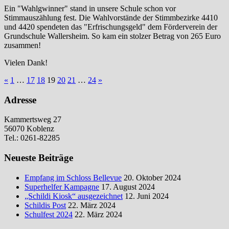
Ein "Wahlgwinner" stand in unsere Schule schon vor
Stimmauszählung fest. Die Wahlvorstände der Stimmbezirke 4410
und 4420 spendeten das "Erfrischungsgeld" dem Förderverein der
Grundschule Wallersheim. So kam ein stolzer Betrag von 265 Euro
zusammen!
Vielen Dank!
Seitennummerierung
Vorherige
Nächste
«
1
…
17
18
19
20
21
…
24
»
Beiträge
Beiträge
der
Adresse
Beiträge
Kammertsweg 27
56070 Koblenz
Tel.: 0261-82285
Neueste Beiträge
Empfang im Schloss Bellevue
20. Oktober 2024
Superhelfer Kampagne
17. August 2024
„Schildi Kiosk“ ausgezeichnet
12. Juni 2024
Schildis Post
22. März 2024
Schulfest 2024
22. März 2024