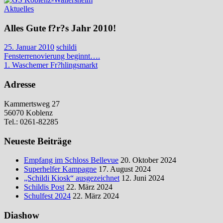
Aktuelles
Alles Gute f?r?s Jahr 2010!
25. Januar 2010
schildi
Beitragsnavigation
Vorheriger
Fensterrenovierung beginnt….
Beitrag:
Nächster
1. Waschemer Fr?hlingsmarkt
Beitrag:
Adresse
Kammertsweg 27
56070 Koblenz
Tel.: 0261-82285
Neueste Beiträge
Empfang im Schloss Bellevue
20. Oktober 2024
Superhelfer Kampagne
17. August 2024
„Schildi Kiosk“ ausgezeichnet
12. Juni 2024
Schildis Post
22. März 2024
Schulfest 2024
22. März 2024
Diashow