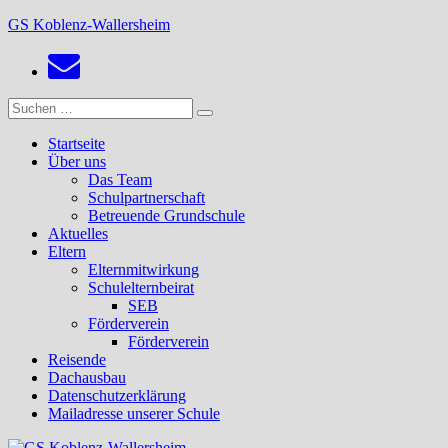
Zum
GS Koblenz-Wallersheim
Inhalt
springen
Suchen
Suchen
nach:
Startseite
Über uns
Das Team
Schulpartnerschaft
Betreuende Grundschule
Aktuelles
Eltern
Elternmitwirkung
Schulelternbeirat
SEB
Förderverein
Förderverein
Reisende
Dachausbau
Datenschutzerklärung
Mailadresse unserer Schule