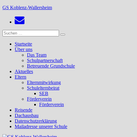
Zum
GS Koblenz-Wallersheim
Inhalt
springen
Suchen
Suchen
nach:
Startseite
Über uns
Das Team
Schulpartnerschaft
Betreuende Grundschule
Aktuelles
Eltern
Elternmitwirkung
Schulelternbeirat
SEB
Förderverein
Förderverein
Reisende
Dachausbau
Datenschutzerklärung
Mailadresse unserer Schule