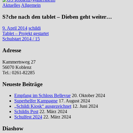
Aktuelles
Allgemein
S?che nach den tablet – Dieben geht weiter…
9. April 2014
schildi
Beitragsnavigation
Vorheriger
Tablet – Projekt gestartet
Beitrag:
Nächster
Schulstart 2014 / 15
Beitrag:
Adresse
Kammertsweg 27
56070 Koblenz
Tel.: 0261-82285
Neueste Beiträge
Empfang im Schloss Bellevue
20. Oktober 2024
Superhelfer Kampagne
17. August 2024
„Schildi Kiosk“ ausgezeichnet
12. Juni 2024
Schildis Post
22. März 2024
Schulfest 2024
22. März 2024
Diashow