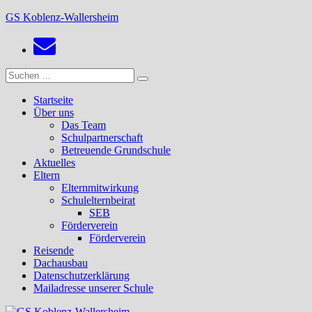
Zum
GS Koblenz-Wallersheim
Inhalt
springen
Suchen
Suchen
nach:
Startseite
Über uns
Das Team
Schulpartnerschaft
Betreuende Grundschule
Aktuelles
Eltern
Elternmitwirkung
Schulelternbeirat
SEB
Förderverein
Förderverein
Reisende
Dachausbau
Datenschutzerklärung
Mailadresse unserer Schule