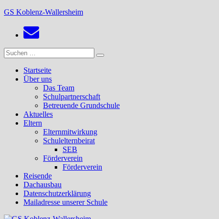
Zum
GS Koblenz-Wallersheim
Inhalt
springen
Suchen
Suchen
nach:
Startseite
Über uns
Das Team
Schulpartnerschaft
Betreuende Grundschule
Aktuelles
Eltern
Elternmitwirkung
Schulelternbeirat
SEB
Förderverein
Förderverein
Reisende
Dachausbau
Datenschutzerklärung
Mailadresse unserer Schule