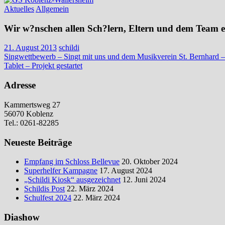
Aktuelles
Allgemein
Wir w?nschen allen Sch?lern, Eltern und dem Team ei
21. August 2013
schildi
Beitragsnavigation
Vorheriger
Singwettbewerb – Singt mit uns und dem Musikverein St. Bernhard 
Beitrag:
Nächster
Tablet – Projekt gestartet
Beitrag:
Adresse
Kammertsweg 27
56070 Koblenz
Tel.: 0261-82285
Neueste Beiträge
Empfang im Schloss Bellevue
20. Oktober 2024
Superhelfer Kampagne
17. August 2024
„Schildi Kiosk“ ausgezeichnet
12. Juni 2024
Schildis Post
22. März 2024
Schulfest 2024
22. März 2024
Diashow