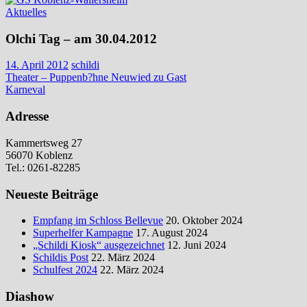
Aktuelles
Olchi Tag – am 30.04.2012
14. April 2012
schildi
Beitragsnavigation
Vorheriger
Theater – Puppenb?hne Neuwied zu Gast
Beitrag:
Nächster
Karneval
Beitrag:
Adresse
Kammertsweg 27
56070 Koblenz
Tel.: 0261-82285
Neueste Beiträge
Empfang im Schloss Bellevue
20. Oktober 2024
Superhelfer Kampagne
17. August 2024
„Schildi Kiosk“ ausgezeichnet
12. Juni 2024
Schildis Post
22. März 2024
Schulfest 2024
22. März 2024
Diashow