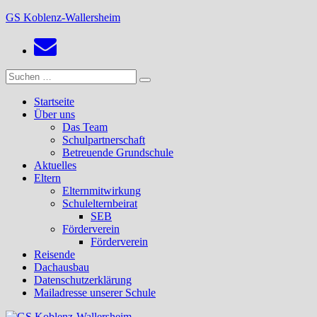
Zum
GS Koblenz-Wallersheim
Inhalt
springen
Suchen
Suchen
nach:
Startseite
Über uns
Das Team
Schulpartnerschaft
Betreuende Grundschule
Aktuelles
Eltern
Elternmitwirkung
Schulelternbeirat
SEB
Förderverein
Förderverein
Reisende
Dachausbau
Datenschutzerklärung
Mailadresse unserer Schule