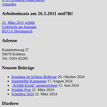
Aktuelles
Arbeitseinsatz am 26.3.2011 entf?llt!
21. März 2011
schildi
Beitragsnavigation
Vorheriger
Unterricht am Samstag
Beitrag:
Nächster
BUGA Sternmarsch
Beitrag:
Adresse
Kammertsweg 27
56070 Koblenz
Tel.: 0261-82285
Neueste Beiträge
Empfang im Schloss Bellevue
20. Oktober 2024
Superhelfer Kampagne
17. August 2024
„Schildi Kiosk“ ausgezeichnet
12. Juni 2024
Schildis Post
22. März 2024
Schulfest 2024
22. März 2024
Diashow