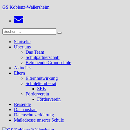
Zum
GS Koblenz-Wallersheim
Inhalt
springen
Suchen
Suchen
nach:
Startseite
Über uns
Das Team
Schulpartnerschaft
Betreuende Grundschule
Aktuelles
Eltern
Elternmitwirkung
Schulelternbeirat
SEB
Förderverein
Förderverein
Reisende
Dachausbau
Datenschutzerklärung
Mailadresse unserer Schule