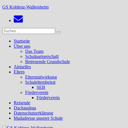
Zum
GS Koblenz-Wallersheim
Inhalt
springen
Suchen
Suchen
nach:
Startseite
Über uns
Das Team
Schulpartnerschaft
Betreuende Grundschule
Aktuelles
Eltern
Elternmitwirkung
Schulelternbeirat
SEB
Förderverein
Förderverein
Reisende
Dachausbau
Datenschutzerklärung
Mailadresse unserer Schule