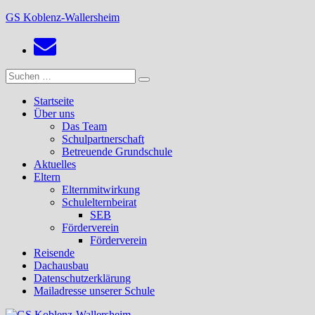
Zum
GS Koblenz-Wallersheim
Inhalt
springen
Suchen
Suchen
nach:
Startseite
Über uns
Das Team
Schulpartnerschaft
Betreuende Grundschule
Aktuelles
Eltern
Elternmitwirkung
Schulelternbeirat
SEB
Förderverein
Förderverein
Reisende
Dachausbau
Datenschutzerklärung
Mailadresse unserer Schule