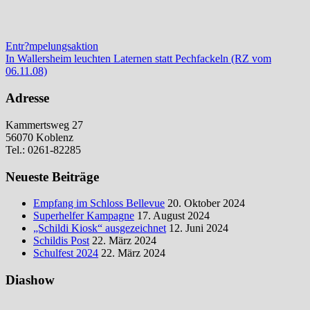
Beitragsnavigation
Vorheriger
Entr?mpelungsaktion
Beitrag:
Nächster
In Wallersheim leuchten Laternen statt Pechfackeln (RZ vom
Beitrag:
06.11.08)
Adresse
Kammertsweg 27
56070 Koblenz
Tel.: 0261-82285
Neueste Beiträge
Empfang im Schloss Bellevue
20. Oktober 2024
Superhelfer Kampagne
17. August 2024
„Schildi Kiosk“ ausgezeichnet
12. Juni 2024
Schildis Post
22. März 2024
Schulfest 2024
22. März 2024
Diashow