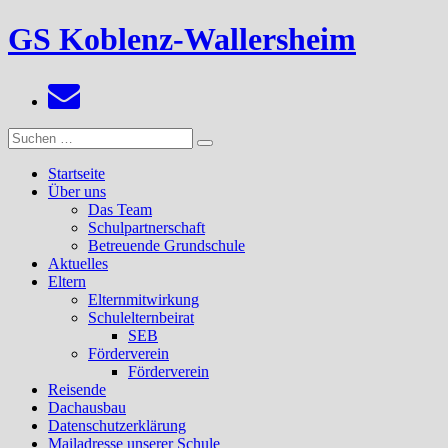
Zum
GS Koblenz-Wallersheim
Inhalt
springen
Suchen
Suchen
nach:
Startseite
Über uns
Das Team
Schulpartnerschaft
Betreuende Grundschule
Aktuelles
Eltern
Elternmitwirkung
Schulelternbeirat
SEB
Förderverein
Förderverein
Reisende
Dachausbau
Datenschutzerklärung
Mailadresse unserer Schule