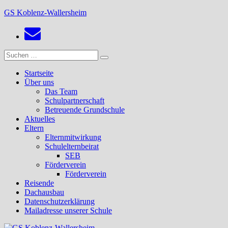
Zum
GS Koblenz-Wallersheim
Inhalt
springen
Suchen
Suchen
nach:
Startseite
Über uns
Das Team
Schulpartnerschaft
Betreuende Grundschule
Aktuelles
Eltern
Elternmitwirkung
Schulelternbeirat
SEB
Förderverein
Förderverein
Reisende
Dachausbau
Datenschutzerklärung
Mailadresse unserer Schule