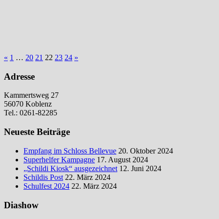
Seitennummerierung
Vorherige
Nächste
«
1
…
20
21
22
23
24
»
Beiträge
Beiträge
der
Adresse
Beiträge
Kammertsweg 27
56070 Koblenz
Tel.: 0261-82285
Neueste Beiträge
Empfang im Schloss Bellevue
20. Oktober 2024
Superhelfer Kampagne
17. August 2024
„Schildi Kiosk“ ausgezeichnet
12. Juni 2024
Schildis Post
22. März 2024
Schulfest 2024
22. März 2024
Diashow